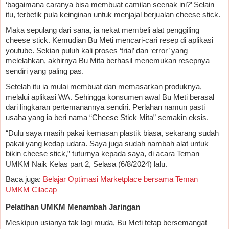
‘bagaimana caranya bisa membuat camilan seenak ini?’ Selain 
itu, terbetik pula keinginan untuk menjajal berjualan cheese stick.
Maka sepulang dari sana, ia nekat membeli alat penggiling 
cheese stick. Kemudian Bu Meti mencari-cari resep di aplikasi 
youtube. Sekian puluh kali proses ‘trial’ dan ‘error’ yang 
melelahkan, akhirnya Bu Mita berhasil menemukan resepnya 
sendiri yang paling pas.
Setelah itu ia mulai membuat dan memasarkan produknya, 
melalui aplikasi WA. Sehingga konsumen awal Bu Meti berasal 
dari lingkaran pertemanannya sendiri. Perlahan namun pasti 
usaha yang ia beri nama “Cheese Stick Mita” semakin eksis. 
“Dulu saya masih pakai kemasan plastik biasa, sekarang sudah 
pakai yang kedap udara. Saya juga sudah nambah alat untuk 
bikin cheese stick,” tuturnya kepada saya, di acara Teman 
UMKM Naik Kelas part 2, Selasa (6/8/2024) lalu.
Baca juga: 
Belajar Optimasi Marketplace bersama Teman 
UMKM Cilacap 
Pelatihan UMKM Menambah Jaringan
Meskipun usianya tak lagi muda, Bu Meti tetap bersemangat 