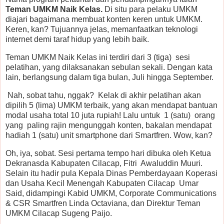
Teman UMKM Naik Kelas.
Di situ para pelaku UMKM
diajari bagaimana membuat konten keren untuk UMKM.
Keren, kan? Tujuannya jelas, memanfaatkan teknologi
internet demi taraf hidup yang lebih baik.
Teman UMKM Naik Kelas ini terdiri dari 3 (tiga) sesi
pelatihan, yang dilaksanakan sebulan sekali. Dengan kata
lain, berlangsung dalam tiga bulan, Juli hingga September.
Nah, sobat tahu, nggak? Kelak di akhir pelatihan akan
dipilih 5 (lima) UMKM terbaik, yang akan mendapat bantuan
modal usaha total 10 juta rupiah! Lalu untuk 1 (satu) orang
yang paling rajin mengunggah konten, bakalan mendapat
hadiah 1 (satu) unit smartphone dari Smartfren. Wow, kan?
Oh, iya, sobat. Sesi pertama tempo hari dibuka oleh Ketua
Dekranasda Kabupaten Cilacap, Fitri Awaluddin Muuri.
Selain itu hadir pula Kepala Dinas Pemberdayaan Koperasi
dan Usaha Kecil Menengah Kabupaten Cilacap Umar
Said, didampingi Kabid UMKM, Corporate Communications
& CSR Smartfren Linda Octaviana, dan Direktur Teman
UMKM Cilacap Sugeng Paijo.