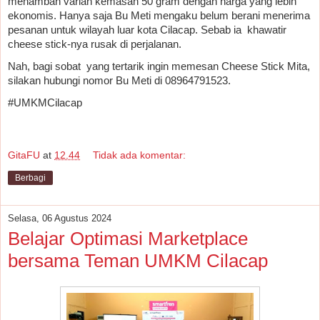
menambah varian kemasan 50 gram dengan harga yang lebih 
ekonomis. Hanya saja Bu Meti mengaku belum berani menerima 
pesanan untuk wilayah luar kota Cilacap. Sebab ia  khawatir 
cheese stick-nya rusak di perjalanan. 
Nah, bagi sobat  yang tertarik ingin memesan Cheese Stick Mita, 
silakan hubungi nomor Bu Meti di 08964791523.
#UMKMCilacap
GitaFU
at
12.44
Tidak ada komentar:
Berbagi
Selasa, 06 Agustus 2024
Belajar Optimasi Marketplace
bersama Teman UMKM Cilacap