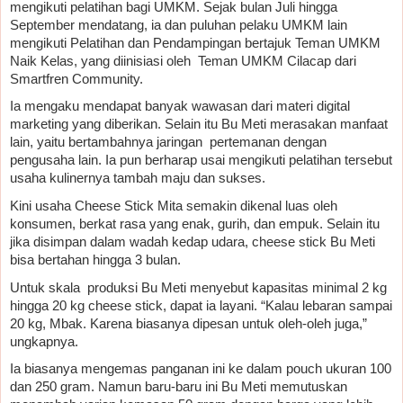
mengikuti pelatihan bagi UMKM. Sejak bulan Juli hingga 
September mendatang, ia dan puluhan pelaku UMKM lain 
mengikuti Pelatihan dan Pendampingan bertajuk Teman UMKM 
Naik Kelas, yang diinisiasi oleh  Teman UMKM Cilacap dari 
Smartfren Community.
Ia mengaku mendapat banyak wawasan dari materi digital 
marketing yang diberikan. Selain itu Bu Meti merasakan manfaat 
lain, yaitu bertambahnya jaringan  pertemanan dengan 
pengusaha lain. Ia pun berharap usai mengikuti pelatihan tersebut 
usaha kulinernya tambah maju dan sukses.
Kini usaha Cheese Stick Mita semakin dikenal luas oleh 
konsumen, berkat rasa yang enak, gurih, dan empuk. Selain itu 
jika disimpan dalam wadah kedap udara, cheese stick Bu Meti 
bisa bertahan hingga 3 bulan. 
Untuk skala  produksi Bu Meti menyebut kapasitas minimal 2 kg 
hingga 20 kg cheese stick, dapat ia layani. “Kalau lebaran sampai 
20 kg, Mbak. Karena biasanya dipesan untuk oleh-oleh juga,” 
ungkapnya.
Ia biasanya mengemas panganan ini ke dalam pouch ukuran 100 
dan 250 gram. Namun baru-baru ini Bu Meti memutuskan 