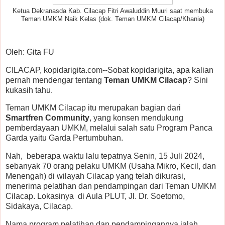
Ketua Dekranasda Kab. Cilacap Fitri Awaluddin Muuri saat membuka
Teman UMKM Naik Kelas (dok. Teman UMKM Cilacap/Khania)
Oleh: Gita FU
CILACAP, kopidarigita.com--Sobat kopidarigita, apa kalian
pernah mendengar tentang
Teman UMKM Cilacap
? Sini
kukasih tahu.
Teman UMKM Cilacap itu merupakan bagian dari
Smartfren Community
, yang konsen mendukung
pemberdayaan UMKM, melalui salah satu Program Panca
Garda yaitu Garda Pertumbuhan.
Nah, beberapa waktu lalu tepatnya Senin, 15 Juli 2024,
sebanyak 70 orang pelaku UMKM (Usaha Mikro, Kecil, dan
Menengah) di wilayah Cilacap yang telah dikurasi,
menerima pelatihan dan pendampingan dari Teman UMKM
Cilacap. Lokasinya di Aula PLUT, Jl. Dr. Soetomo,
Sidakaya, Cilacap.
Nama program pelatihan dan pendampingannya ialah